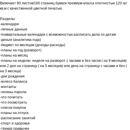
Включает 80 листов/160 страниц бумаги премиум-класса плотностью 120 гр/
кв.м с качественной цветной печатью.
Разделы:
-календари
-личные данные
-поквартальные календари с возможностью расписать дела по датам
-деньги (аналитика года)
-бюджет по месяцам (доходы-расходы)
-планы на год (разворот)
-планы на месяц
-планы на неделю: неделя на разворот с часами и без часов ( на 9 месяцев)
или 2 дня на страницу ( на 5 месяцев) или день на страницу с часами и без (
на 3 месяца)
-дни рождения
-колесо баланса
-контакты
-логины-пароли
-что почитать
-что посмотреть
-список покупок
-планы на отпуск
-расписание занятий
-спорт и здоровье
-трекер привычек