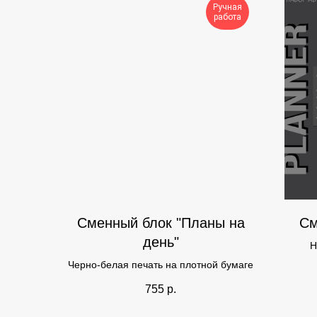
Ручная
работа
Сменный блок "Планы на
См
день"
Н
Черно-белая печать на плотной бумаге
755
р.