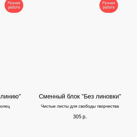
Ручная
Ручная
работа
работа
 линию"
Сменный блок "Без линовки"
колец
Чистые листы для свободы творчества
305
р.