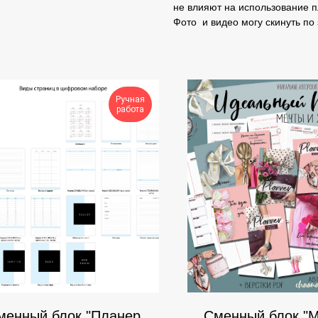
не влияют на использование 
Фото и видео могу скинуть по 
Ручная
работа
менный блок "Планер
Сменный блок "М