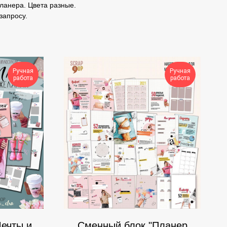
планера. Цвета разные.
запросу.
Ручная
Ручная
работа
работа
ечты и
Сменный блок "Планер