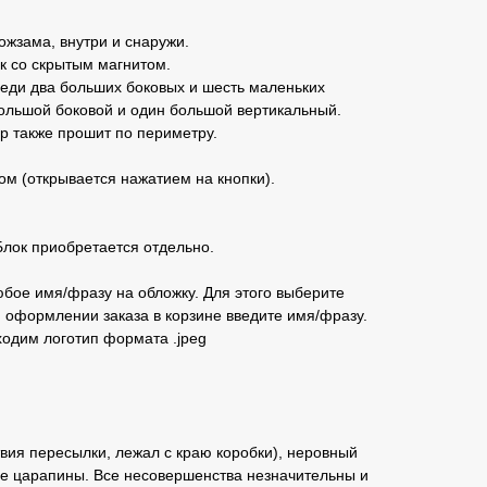
ожзама, внутри и снаружи.
к со скрытым магнитом.
реди два больших боковых и шесть маленьких
большой боковой и один большой вертикальный.
р также прошит по периметру.
ом (открывается нажатием на кнопки).
Блок приобретается отдельно.
бое имя/фразу на обложку. Для этого выберите
 оформлении заказа в корзине введите имя/фразу.
ходим логотип формата .jpeg
вия пересылки, лежал с краю коробки), неровный
ие царапины. Все несовершенства незначительны и