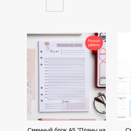
Ручная
работа
Сменный блок А5 "Планы на
С