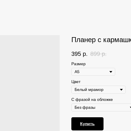
Планер с кармашк
395
р.
899
р.
Размер
Цвет
С фразой на обложке
Купить