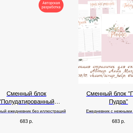
Авторская
разработка
Сменный блок
Сменный блок "
"Полудатированный
Пудра"
минимализм"
ный ежедневник без иллюстраций
Ежедневник с нежными 
683
р.
683
р.