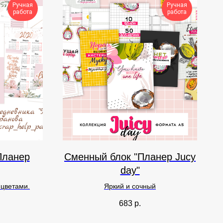
Ручная
Ручная
работа
работа
Планер
Сменный блок "Планер Jucy
day"
цветами.
Яркий и сочный
683
р.