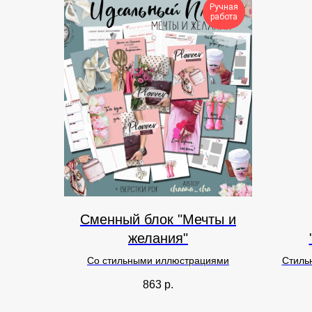
Ручная
работа
Сменный блок "Мечты и
желания"
Со стильными иллюстрациями
Стиль
863
р.