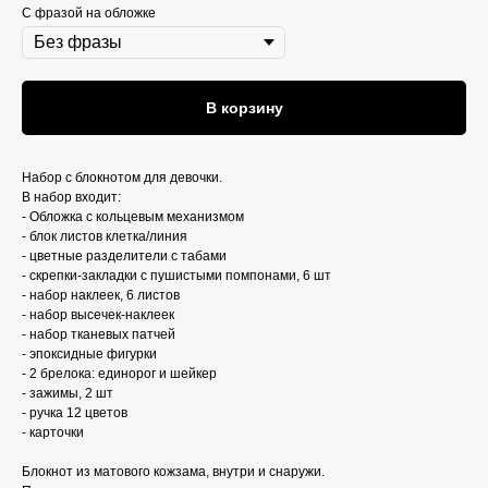
С фразой на обложке
В корзину
Набор с блокнотом для девочки.
В набор входит:
- Обложка с кольцевым механизмом
- блок листов клетка/линия
- цветные разделители с табами
- скрепки-закладки с пушистыми помпонами, 6 шт
- набор наклеек, 6 листов
- набор высечек-наклеек
- набор тканевых патчей
- эпоксидные фигурки
- 2 брелока: единорог и шейкер
- зажимы, 2 шт
- ручка 12 цветов
- карточки
Блокнот из матового кожзама, внутри и снаружи.