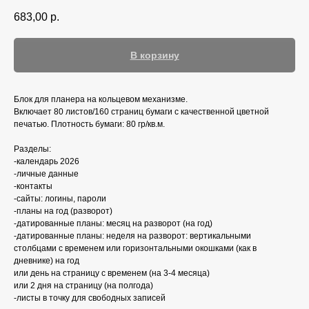
683,00
р.
В корзину
Блок для планера на кольцевом механизме.
Включает 80 листов/160 страниц бумаги с качественной цветной
печатью. Плотность бумаги: 80 гр/кв.м.
Разделы:
-календарь 2026
-личные данные
-контакты
-сайты: логины, пароли
-планы на год (разворот)
-датированные планы: месяц на разворот (на год)
-датированные планы: неделя на разворот: вертикальными
столбцами с временем или горизонтальными окошками (как в
дневнике) на год
или день на страницу с временем (на 3-4 месяца)
или 2 дня на страницу (на полгода)
-листы в точку для свободных записей