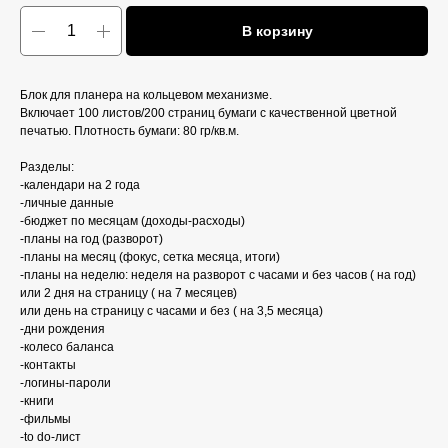
В корзину
Блок для планера на кольцевом механизме.
Включает 100 листов/200 страниц бумаги с качественной цветной
печатью. Плотность бумаги: 80 гр/кв.м.
Разделы:
-календари на 2 года
-личные данные
-бюджет по месяцам (доходы-расходы)
-планы на год (разворот)
-планы на месяц (фокус, сетка месяца, итоги)
-планы на неделю: неделя на разворот с часами и без часов ( на год)
или 2 дня на страницу ( на 7 месяцев)
или день на страницу с часами и без ( на 3,5 месяца)
-дни рождения
-колесо баланса
-контакты
-логины-пароли
-книги
-фильмы
-to do-лист