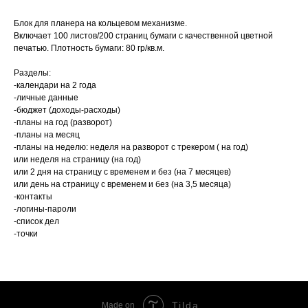
Блок для планера на кольцевом механизме.
Включает 100 листов/200 страниц бумаги с качественной цветной
печатью. Плотность бумаги: 80 гр/кв.м.
Разделы:
-календари на 2 года
-личные данные
-бюджет (доходы-расходы)
-планы на год (разворот)
-планы на месяц
-планы на неделю: неделя на разворот с трекером ( на год)
или неделя на страницу (на год)
или 2 дня на страницу с временем и без (на 7 месяцев)
или день на страницу с временем и без (на 3,5 месяца)
-контакты
-логины-пароли
-список дел
-точки
Tilda
Made on